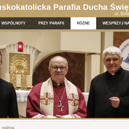
skokatolicka Parafia Ducha Świę
ul. Bo
WSPÓLNOTY
PRZY PARAFII
RÓŻNE
WESPRZYJ N
rodzina