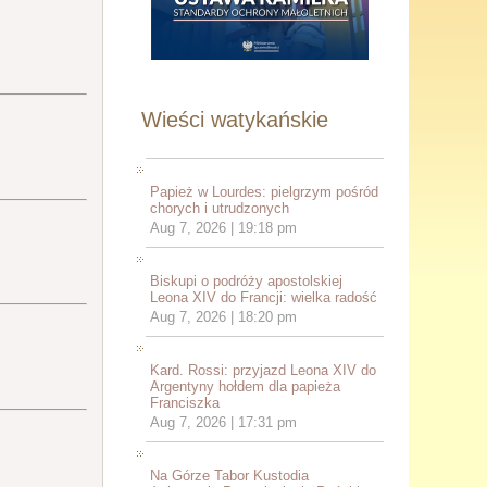
Wieści watykańskie
Papież w Lourdes: pielgrzym pośród
chorych i utrudzonych
Aug 7, 2026 | 19:18 pm
Biskupi o podróży apostolskiej
Leona XIV do Francji: wielka radość
Aug 7, 2026 | 18:20 pm
Kard. Rossi: przyjazd Leona XIV do
Argentyny hołdem dla papieża
Franciszka
Aug 7, 2026 | 17:31 pm
Na Górze Tabor Kustodia